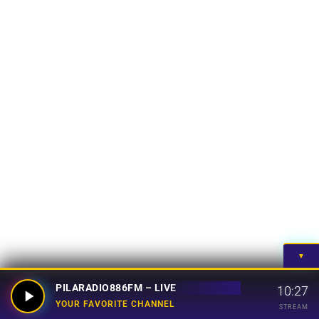
▼
PILARADIO886FM – LIVE
10:27
YOUR FAVORITE CHANNEL
STREAM