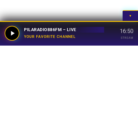
▼
PILARADIO886FM – LIVE
16:50
YOUR FAVORITE CHANNEL
STREAM
Your Favorite Channel
Links
Home