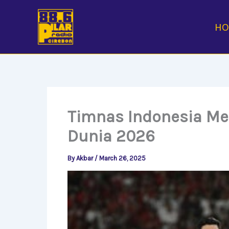
Skip
to
H
content
Timnas Indonesia Mena
Dunia 2026
By
Akbar
/
March 26, 2025