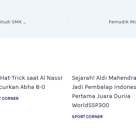
Kemendikdasmen dan Kemnaker Usulkan Masa Studi SMK Jadi 4 Tahun
Hat-Trick saat Al Nassr
Sejarah! Aldi Mahendra
curkan Abha 8-0
Jadi Pembalap Indones
Pertama Juara Dunia
T CORNER
WorldSSP300
SPORT CORNER