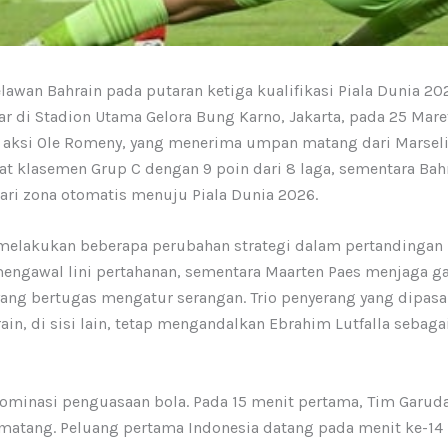
awan Bahrain pada putaran ketiga kualifikasi Piala Dunia 2
lar di Stadion Utama Gelora Bung Karno, Jakarta, pada 25 Mar
ui aksi Ole Romeny, yang menerima umpan matang dari Marse
at klasemen Grup C dengan 9 poin dari 8 laga, sementara Bahr
 dari zona otomatis menuju Piala Dunia 2026.
t, melakukan beberapa perubahan strategi dalam pertandingan
mengawal lini pertahanan, sementara Maarten Paes menjaga ga
yang bertugas mengatur serangan. Trio penyerang yang dipasang
ain, di sisi lain, tetap mengandalkan Ebrahim Lutfalla seba
ominasi penguasaan bola. Pada 15 menit pertama, Tim Garud
matang. Peluang pertama Indonesia datang pada menit ke-14