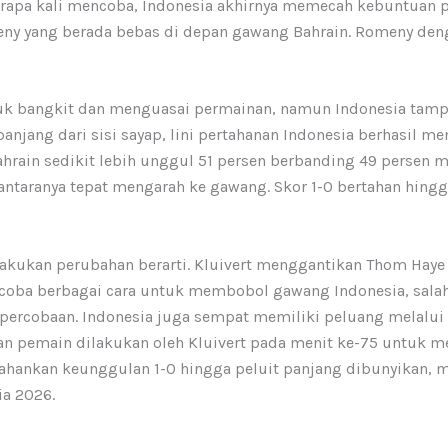
beberapa kali mencoba, Indonesia akhirnya memecah kebuntua
eny yang berada bebas di depan gawang Bahrain. Romeny den
ntuk bangkit dan menguasai permainan, namun Indonesia tamp
ang dari sisi sayap, lini pertahanan Indonesia berhasil me
ain sedikit lebih unggul 51 persen berbanding 49 persen mi
 antaranya tepat mengarah ke gawang. Skor 1-0 bertahan hing
lakukan perubahan berarti. Kluivert menggantikan Thom Haye 
encoba berbagai cara untuk membobol gawang Indonesia, salah
cobaan. Indonesia juga sempat memiliki peluang melalui Ma
an pemain dilakukan oleh Kluivert pada menit ke-75 untuk m
tahankan keunggulan 1-0 hingga peluit panjang dibunyikan,
ia 2026.