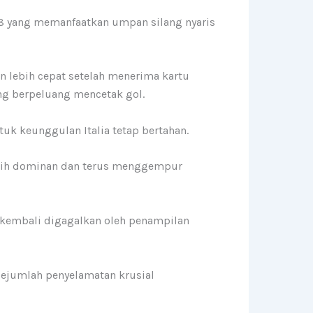
8 yang memanfaatkan umpan silang nyaris
n lebih cepat setelah menerima kartu
ng berpeluang mencetak gol.
uk keunggulan Italia tetap bertahan.
bih dominan dan terus menggempur
n kembali digagalkan oleh penampilan
Sejumlah penyelamatan krusial