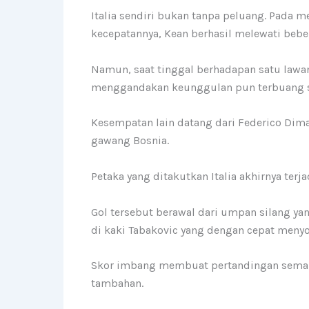
Italia sendiri bukan tanpa peluang. Pada
kecepatannya, Kean berhasil melewati beb
Namun, saat tinggal berhadapan satu lawa
menggandakan keunggulan pun terbuang si
Kesempatan lain datang dari Federico Dima
gawang Bosnia.
Petaka yang ditakutkan Italia akhirnya ter
Gol tersebut berawal dari umpan silang 
di kaki Tabakovic yang dengan cepat meny
Skor imbang membuat pertandingan semakin
tambahan.