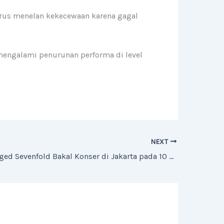
harus menelan kekecewaan karena gagal
r mengalami penurunan performa di level
NEXT
Resmi! Avenged Sevenfold Bakal Konser di Jakarta pada 10 Oktober 2026