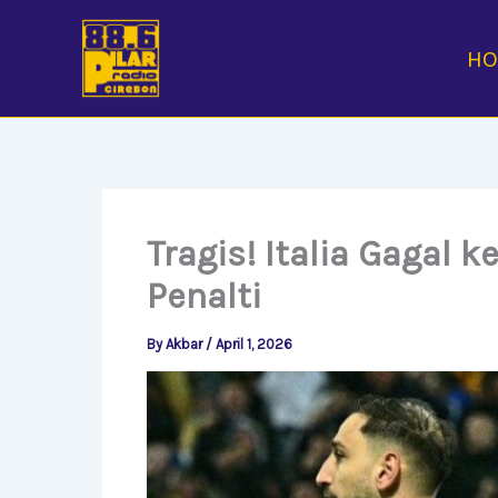
Skip
to
H
content
Tragis! Italia Gagal
Penalti
By
Akbar
/
April 1, 2026