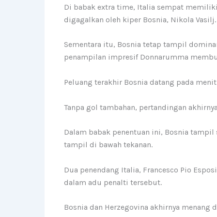
Di babak extra time, Italia sempat memil
digagalkan oleh kiper Bosnia, Nikola Vasilj.
Sementara itu, Bosnia tetap tampil domin
penampilan impresif Donnarumma membuat
Peluang terakhir Bosnia datang pada menit
Tanpa gol tambahan, pertandingan akhirnya
Dalam babak penentuan ini, Bosnia tampil 
tampil di bawah tekanan.
Dua penendang Italia, Francesco Pio Esposi
dalam adu penalti tersebut.
Bosnia dan Herzegovina akhirnya menang de