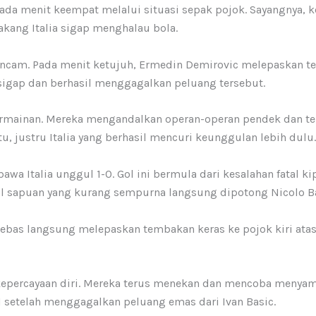
pada menit keempat melalui situasi sepak pojok. Sayangnya
akang Italia sigap menghalau bola.
ncam. Pada menit ketujuh, Ermedin Demirovic melepaskan te
sigap dan berhasil menggagalkan peluang tersebut.
permainan. Mereka mengandalkan operan-operan pendek dan t
, justru Italia yang berhasil mencuri keunggulan lebih dulu.
 Italia unggul 1-0. Gol ini bermula dari kesalahan fatal kipe
il sapuan yang kurang sempurna langsung dipotong Nicolo Ba
i bebas langsung melepaskan tembakan keras ke pojok kiri at
an kepercayaan diri. Mereka terus menekan dan mencoba me
1 setelah menggagalkan peluang emas dari Ivan Basic.