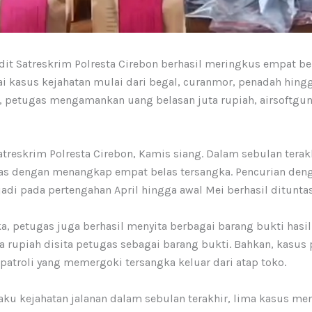
it Satreskrim Polresta Cirebon berhasil meringkus empat bel
gai kasus kejahatan mulai dari begal, curanmor, penadah hin
, petugas mengamankan uang belasan juta rupiah, airsoftgun
treskrim Polresta Cirebon, Kamis siang. Dalam sebulan terak
gas dengan menangkap empat belas tersangka. Pencurian deng
di pada pertengahan April hingga awal Mei berhasil ditunta
 petugas juga berhasil menyita berbagai barang bukti hasil 
ta rupiah disita petugas sebagai barang bukti. Bahkan, kasu
patroli yang memergoki tersangka keluar dari atap toko.
ku kejahatan jalanan dalam sebulan terakhir, lima kasus me