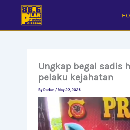
Skip
to
H
content
Ungkap begal sadis h
pelaku kejahatan
By
Darfan
/
May 22, 2026