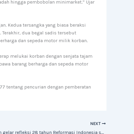
nadah hingga pembobolan minimarket.” Ujar
an. Kedua tersangka yang biasa beraksi
 Terakhir, dua begal sadis tersebut
erharga dan sepeda motor milik korban.
erap melukai korban dengan senjata tajam
embawa barang berharga dan sepeda motor
l 477 tentang pencurian dengan pemberatan
NEXT
ICMI Cirebon gelar refleksi 28 tahun Reformasi Indonesia sekaligus launching buku Jalan Terjal Menuju Indonesia Adil dan Makmur