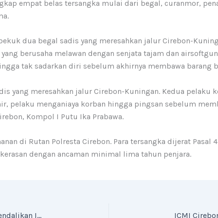
kap empat belas tersangka mulai dari begal, curanmor, pe
ma.
bekuk dua begal sadis yang meresahkan jalur Cirebon-Kuning
 yang berusaha melawan dengan senjata tajam dan airsoftgun.
ngga tak sadarkan diri sebelum akhirnya membawa barang b
is yang meresahkan jalur Cirebon-Kuningan. Kedua pelaku k
erakhir, pelaku menganiaya korban hingga pingsan sebelum m
Cirebon, Kompol I Putu Ika Prabawa.
hanan di Rutan Polresta Cirebon. Para tersangka dijerat Pasa
ekerasan dengan ancaman minimal lima tahun penjara.
TPID dan TP2DD Kota Cirebon Perkuat Strategi Kendalikan Inflasi dan Akselerasi Digitalisasi Daerah