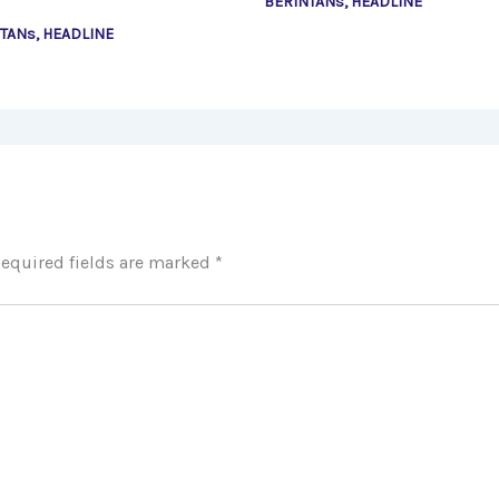
BERINTANs
,
HEADLINE
NTANs
,
HEADLINE
equired fields are marked
*