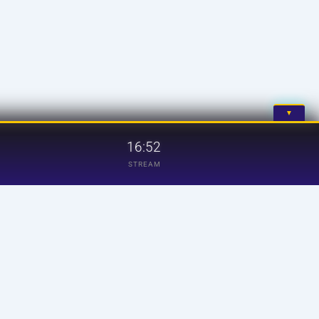
▼
16:52
STREAM