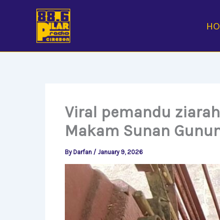
Skip
to
H
content
Viral pemandu ziara
Makam Sunan Gunung
By
Darfan
/
January 9, 2026