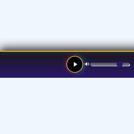
🔊
Links
Hom
Stre
Prog
Anno
Abou