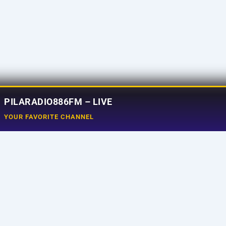
PILARADIO886FM – LIVE
YOUR FAVORITE CHANNEL
Social Media
e
Tiktok
aming
Instagram
ram
Facebook
uncer
X
t Us
Youtube