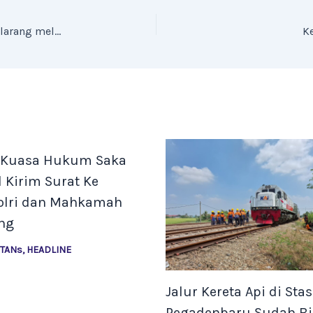
Aksi petani tebu berujung intimidasi, jurnalis dilarang meliput oleh oknum anggota TNI di Cirebon
K
 Kuasa Hukum Saka
l Kirim Surat Ke
olri dan Mahkamah
ng
NTANs
,
HEADLINE
Jalur Kereta Api di Sta
Pegadenbaru Sudah Bi