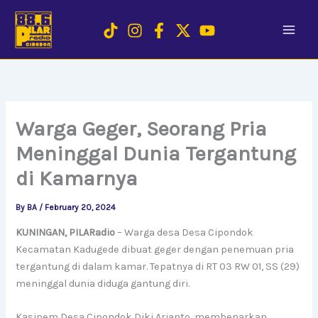
Skip
to
content
Warga Geger, Seorang Pria
Meninggal Dunia Tergantung
di Kamarnya
By
BA
/
February 20, 2024
KUNINGAN, PILARadio
– Warga desa Desa Cipondok
Kecamatan Kadugede dibuat geger dengan penemuan pria
tergantung di dalam kamar. Tepatnya di RT 03 RW 01, SS (29)
meninggal dunia diduga gantung diri.
Kasipem Desa Cipondok Diki Arianto, membenarkan