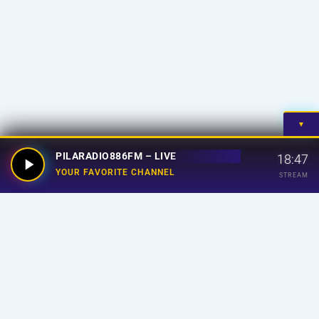
▼
PILARADIO886FM – LIVE
18:47
YOUR FAVORITE CHANNEL
STREAM