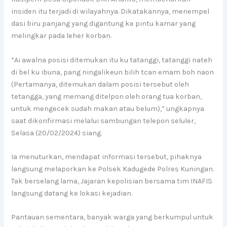
insiden itu terjadi di wilayahnya. Dikatakannya, menempel
dasi biru panjang yang digantung ke pintu kamar yang
melingkar pada leher korban.
“Ai awalna posisi ditemukan itu ku tatanggi, tatanggi nateh
di bel ku ibuna, pang ningalikeun bilih tcan emam boh naon
(Pertamanya, ditemukan dalam posisi tersebut oleh
tetangga, yang memang ditelpon oleh orang tua korban,
untuk mengecek sudah makan atau belum),” ungkapnya
saat dikonfirmasi melalui sambungan telepon seluler,
Selasa (20/02/2024) siang.
Ia menuturkan, mendapat informasi tersebut, pihaknya
langsung melaporkan ke Polsek Kadugede Polres Kuningan.
Tak berselang lama, Jajaran kepolisian bersama tim INAFIS
langsung datang ke lokasi kejadian.
Pantauan sementara, banyak warga yang berkumpul untuk