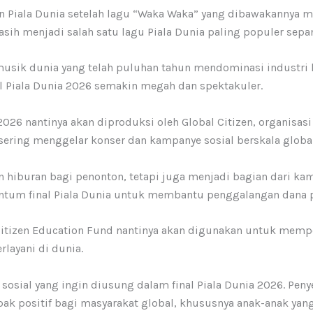
n Piala Dunia setelah lagu “Waka Waka” yang dibawakannya m
masih menjadi salah satu lagu Piala Dunia paling populer sep
usik dunia yang telah puluhan tahun mendominasi industri h
l Piala Dunia 2026 semakin megah dan spektakuler.
026 nantinya akan diproduksi oleh Global Citizen, organisasi
sering menggelar konser dan kampanye sosial berskala globa
 hiburan bagi penonton, tetapi juga menjadi bagian dari kamp
tum final Piala Dunia untuk membantu penggalangan dana p
Citizen Education Fund nantinya akan digunakan untuk mempe
layani di dunia.
sosial yang ingin diusung dalam final Piala Dunia 2026. Pen
pak positif bagi masyarakat global, khususnya anak-anak y