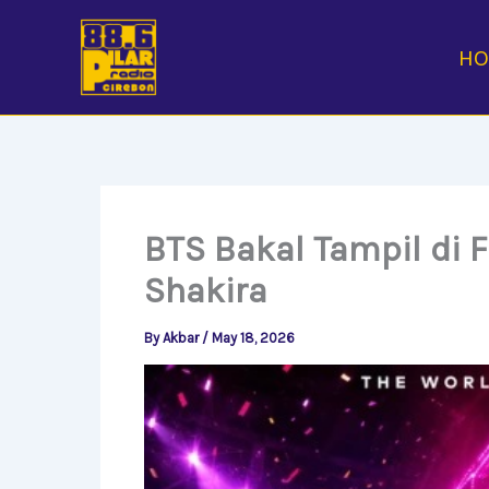
Skip
to
H
content
BTS Bakal Tampil di 
Shakira
By
Akbar
/
May 18, 2026