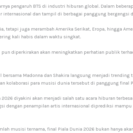
ya pengaruh BTS di industri hiburan global. Dalam beberapa 
 internasional dan tampil di berbagai panggung bergengsi d
ia, tetapi juga merambah Amerika Serikat, Eropa, hingga Ame
ering kali habis dalam waktu singkat.
6 pun diperkirakan akan meningkatkan perhatian publik terha
l bersama Madonna dan Shakira langsung menjadi trending to
 kolaborasi para musisi dunia tersebut di panggung final Pi
a 2026 diyakini akan menjadi salah satu acara hiburan terbesa
gsi dengan penampilan artis internasional diprediksi mamp
h musisi ternama, final Piala Dunia 2026 bukan hanya akan 