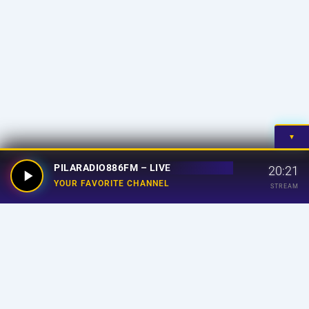
▼
PILARADIO886FM – LIVE
20:21
YOUR FAVORITE CHANNEL
STREAM