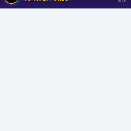
YOUR FAVORITE CHANNEL
STREAM
Your Favorite Channel
Links
Home
Streaming
Program
Announcer
About Us