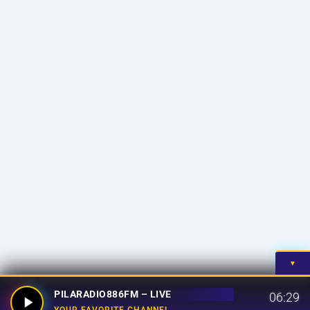
▼
PILARADIO886FM – LIVE
06:29