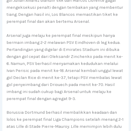
gol Julian Alvarez dianulir VAR dan Marcos Llorente gagal
mengeksekusi penalti dengan tembakan yang membentur
tiang. Dengan hasil ini, Los Blancos memastikan tiket ke
perempat final dan akan bertemu Arsenal.
Arsenal juga melaju ke perempat final meskipun hanya
bermain imbang 2-2 melawan PSV Eindhoven di leg kedua.
Pertandingan yang digelar di Emirates Stadium ini dibuka
dengan gol cepat dari Oleksandr Zinchenko pada menit ke-
6. Namun, PSV berhasil menyamakan kedudukan melalui
Ivan Perisic pada menit ke-18. Arsenal kembali unggul lewat
gol Declan Rice di menit ke-37, tetapi PSV membalas lewat
gol penyeimbang dari Driouech pada menit ke-70. Hasil
imbang ini sudah cukup bagi Arsenal untuk melaju ke
perempat final dengan agregat 9-3.
Borussia Dortmund berhasil membalikkan keadaan dan
lolos ke perempat final Liga Champions setelah menang 2-1
atas Lille di Stade Pierre-Mauroy. Lille memimpin lebih dulu