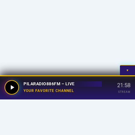
▼
PILARADIO886FM – LIVE
21:58
YOUR FAVORITE CHANNEL
STREAM