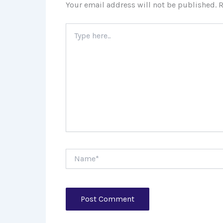
Your email address will not be published.
R
Type
here..
Name*