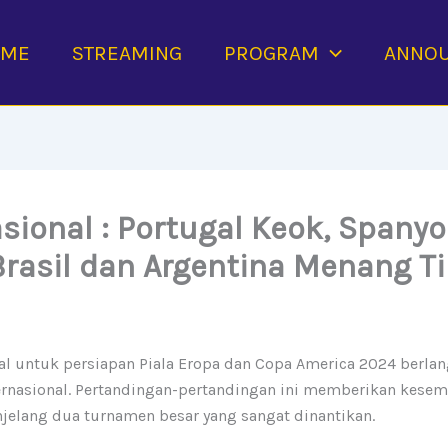
OME
STREAMING
PROGRAM
ANNO
sional : Portugal Keok, Spanyol
Brasil dan Argentina Menang Ti
al untuk persiapan Piala Eropa dan Copa America 2024 berla
ernasional. Pertandingan-pertandingan ini memberikan kesem
jelang dua turnamen besar yang sangat dinantikan.