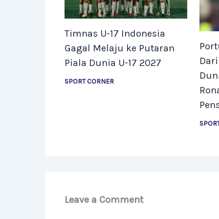
Timnas U-17 Indonesia
Port
Gagal Melaju ke Putaran
Dari
Piala Dunia U-17 2027
Duni
SPORT CORNER
Ron
Pen
SPOR
Leave a Comment