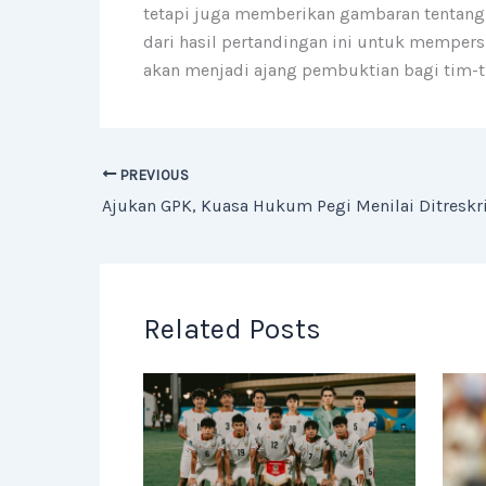
tetapi juga memberikan gambaran tentang 
dari hasil pertandingan ini untuk memper
akan menjadi ajang pembuktian bagi tim-ti
PREVIOUS
Related Posts