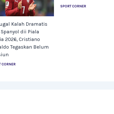
SPORT CORNER
ugal Kalah Dramatis
 Spanyol dii Piala
a 2026, Cristiano
aldo Tegaskan Belum
siun
T CORNER