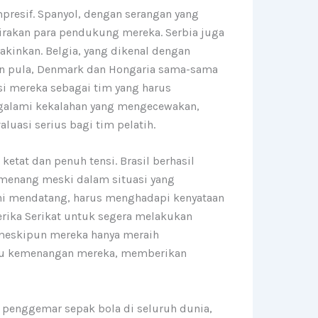
resif. Spanyol, dengan serangan yang
irakan para pendukung mereka. Serbia juga
kinkan. Belgia, yang dikenal dengan
an pula, Denmark dan Hongaria sama-sama
 mereka sebagai tim yang harus
ngalami kekalahan yang mengecewakan,
uasi serius bagi tim pelatih.
tat dan penuh tensi. Brasil berhasil
menang meski dalam situasi yang
uni mendatang, harus menghadapi kenyataan
merika Serikat untuk segera melakukan
 meskipun mereka hanya meraih
entu kemenangan mereka, memberikan
a penggemar sepak bola di seluruh dunia,