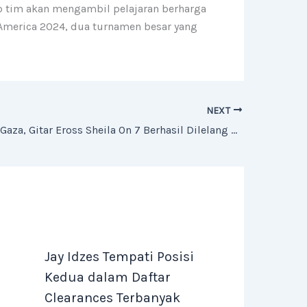
p tim akan mengambil pelajaran berharga
 America 2024, dua turnamen besar yang
NEXT
Demi Bantu Gaza, Gitar Eross Sheila On 7 Berhasil Dilelang Rp125 Juta
Jay Idzes Tempati Posisi
Kedua dalam Daftar
Clearances Terbanyak