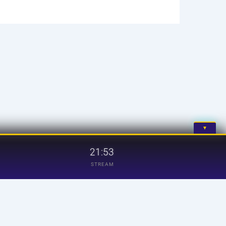
▼
21:53
STREAM