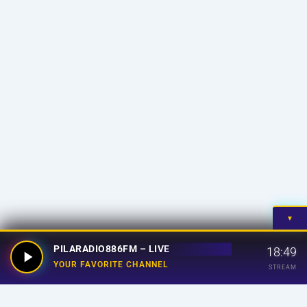
▼
PILARADIO886FM – LIVE
18:49
YOUR FAVORITE CHANNEL
STREAM