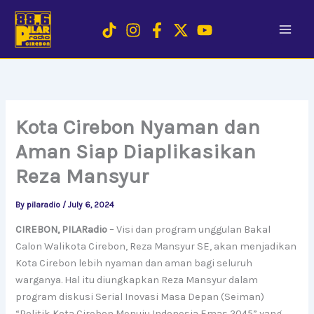
Skip
to
content
Kota Cirebon Nyaman dan
Aman Siap Diaplikasikan
Reza Mansyur
By
pilaradio
/
July 6, 2024
CIREBON, PILARadio
– Visi dan program unggulan Bakal
Calon Walikota Cirebon, Reza Mansyur SE, akan menjadikan
Kota Cirebon lebih nyaman dan aman bagi seluruh
warganya. Hal itu diungkapkan Reza Mansyur dalam
program diskusi Serial Inovasi Masa Depan (Seiman)
“Politik Kota Cirebon Menuju Indonesia Emas 2045” yang