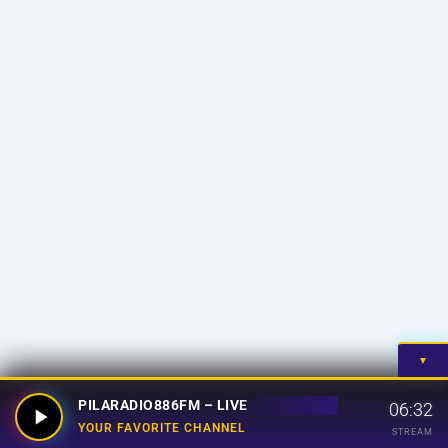
▼
PILARADIO886FM – LIVE
06:32
YOUR FAVORITE CHANNEL
STREAM