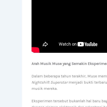
Arah Musik Muse yang Semakin Eksperime
Dalam beberapa tahun terakhir, Muse mema
Nightshift Superstar
menjadi bukti terbaru
musik mereka.
Eksperimen tersebut bukanlah hal baru b