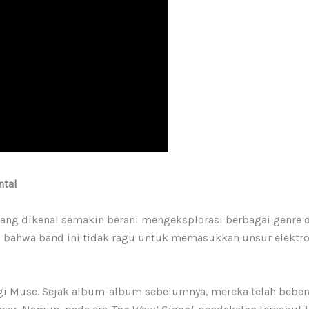
ntal
ng dikenal semakin berani mengeksplorasi berbagai genre di
 bahwa band ini tidak ragu untuk memasukkan unsur elektron
agi Muse. Sejak album-album sebelumnya, mereka telah beb