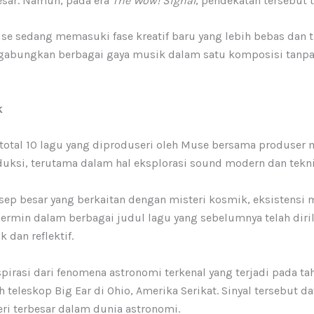
esar. Namun, pada era
The Wow! Signal
, pendekatan tersebut 
sedang memasuki fase kreatif baru yang lebih bebas dan tid
nggabungkan berbagai gaya musik dalam satu komposisi tanpa
k
 total 10 lagu yang diproduseri oleh Muse bersama produser m
ksi, terutama dalam hal eksplorasi sound modern dan tekni
sep besar yang berkaitan dengan misteri kosmik, eksistensi
ermin dalam berbagai judul lagu yang sebelumnya telah diril
dan reflektif.
spirasi dari fenomena astronomi terkenal yang terjadi pada tah
h teleskop Big Ear di Ohio, Amerika Serikat. Sinyal tersebut da
eri terbesar dalam dunia astronomi.