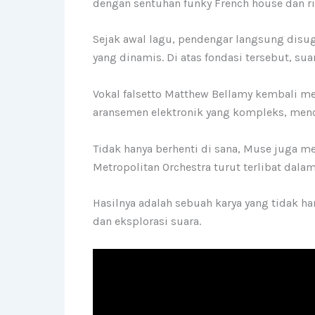
dengan sentuhan funky French house dan ri
Sejak awal lagu, pendengar langsung disu
yang dinamis. Di atas fondasi tersebut, s
Vokal falsetto Matthew Bellamy kembali me
aransemen elektronik yang kompleks, menci
Tidak hanya berhenti di sana, Muse juga 
Metropolitan Orchestra turut terlibat dal
Hasilnya adalah sebuah karya yang tidak h
dan eksplorasi suara.