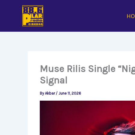
Skip
to
H
content
Muse Rilis Single “N
Signal
By
Akbar
/
June 11, 2026