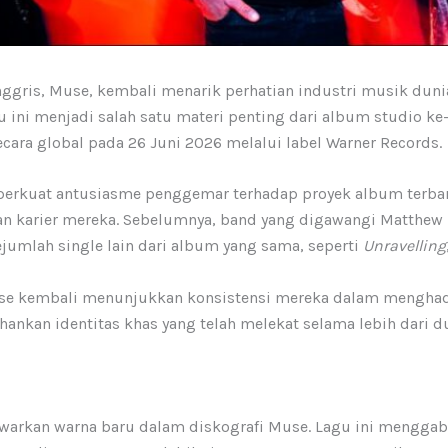
Inggris, Muse, kembali menarik perhatian industri musik dunia
u ini menjadi salah satu materi penting dari album studio ke
cara global pada 26 Juni 2026 melalui label Warner Records.
perkuat antusiasme penggemar terhadap proyek album terbar
nan karier mereka. Sebelumnya, band yang digawangi Matthew
ejumlah single lain dari album yang sama, seperti
Unravelling
se kembali menunjukkan konsistensi mereka dalam menghad
hankan identitas khas yang telah melekat selama lebih dari d
arkan warna baru dalam diskografi Muse. Lagu ini menggabu