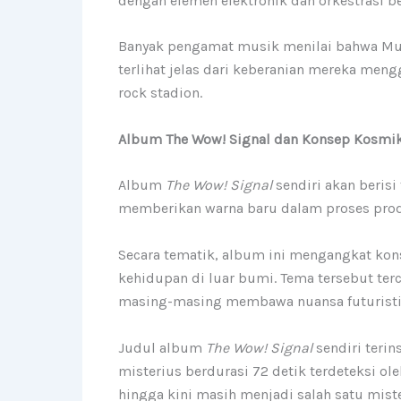
dengan elemen elektronik dan orkestrasi b
Banyak pengamat musik menilai bahwa Muse 
terlihat jelas dari keberanian mereka me
rock stadion.
Album The Wow! Signal dan Konsep Kosmi
Album
The Wow! Signal
sendiri akan berisi
memberikan warna baru dalam proses produ
Secara tematik, album ini mengangkat kon
kehidupan di luar bumi. Tema tersebut terc
masing-masing membawa nuansa futuristik 
Judul album
The Wow! Signal
sendiri terin
misterius berdurasi 72 detik terdeteksi ole
hingga kini masih menjadi salah satu mist