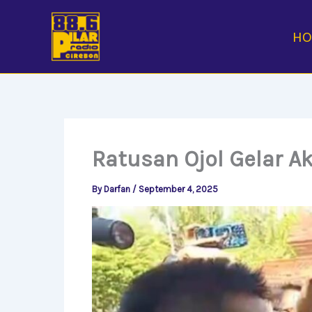
Skip
to
H
content
Ratusan Ojol Gelar A
By
Darfan
/
September 4, 2025