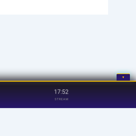
▼
17:52
STREAM