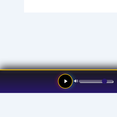
🔊
Links
Hom
Stre