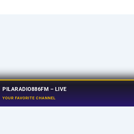
PILARADIO886FM – LIVE
YOUR FAVORITE CHANNEL
Social Media
e
Tiktok
aming
Instagram