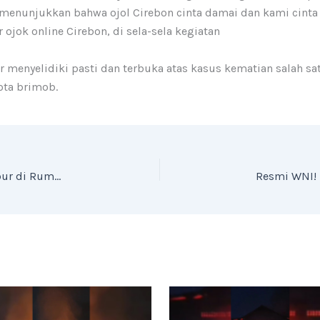
i menunjukkan bahwa ojol Cirebon cinta damai dan kami cinta t
ok online Cirebon, di sela-sela kegiatan
r menyelidiki pasti dan terbuka atas kasus kematian salah sa
ota brimob.
Lima Anggota Keluarga Ditemukan Tewas Terkubur di Rumahnya di Indramayu