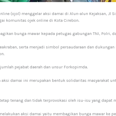
nline (ojol) menggelar aksi damai di Alun-alun Kejaksan, Jl S
i komunitas ojek online di Kota Cirebon.
bagikan bunga mawar kepada petugas gabungan TNI, Polri, da
 keakraban, serta menjadi simbol persaudaraan dan dukungan
on.
ejumlah pejabat daerah dan unsur Forkopimda.
ksi damai ini merupakan bentuk solidaritas masyarakat un
etap tenang dan tidak terprovokasi oleh isu-isu yang dapat
n melakukan aksi damai yaitu membagikan bunga mawar ke pet