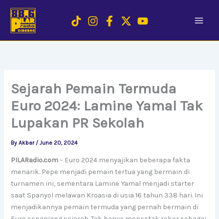
Skip
to
content
Sejarah Pemain Termuda
Euro 2024: Lamine Yamal Tak
Lupakan PR Sekolah
By
Akbar
/
June 20, 2024
PILARadio.com
– Euro 2024 menyajikan beberapa fakta
menarik. Pepe menjadi pemain tertua yang bermain di
turnamen ini, sementara Lamine Yamal menjadi starter
saat Spanyol melawan Kroasia di usia 16 tahun 338 hari. Ini
menjadikannya pemain termuda yang pernah bermain di
Euro sepanjang sejarah. Tak hanya mencetak rekor sebagai