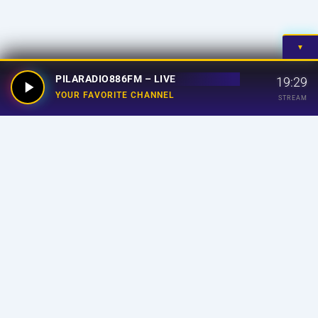
▼
PILARADIO886FM – LIVE
19:29
YOUR FAVORITE CHANNEL
STREAM
Your Favorite Channel
Links