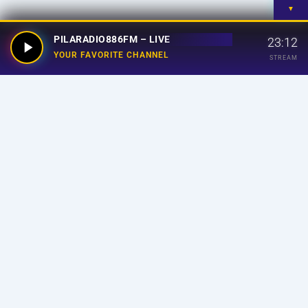
▼
PILARADIO886FM – LIVE
23:12
YOUR FAVORITE CHANNEL
STREAM
Your Favorite Channel
Links
Home
Streaming