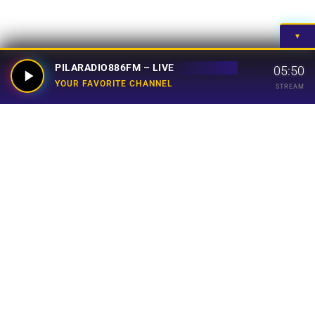
▼
PILARADIO886FM – LIVE
05:50
YOUR FAVORITE CHANNEL
STREAM
Your Favorite Channel
Links
Home