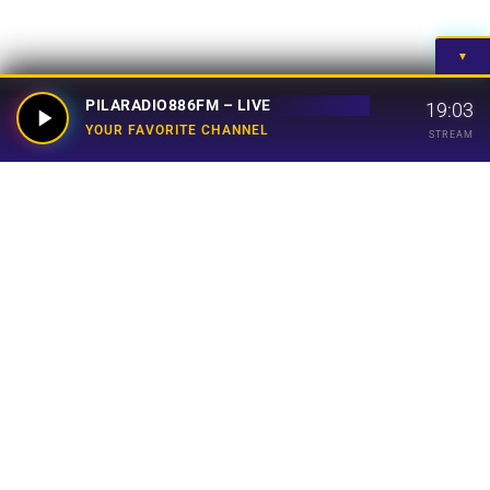
▼
PILARADIO886FM – LIVE
19:03
YOUR FAVORITE CHANNEL
STREAM
Your Favorite Channel
Links
Home