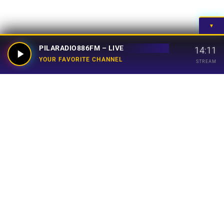
▼
PILARADIO886FM – LIVE
14:11
YOUR FAVORITE CHANNEL
STREAM
Your Favorite Channel
Links
Home