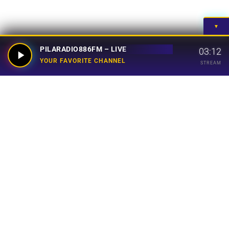
▼
PILARADIO886FM – LIVE
03:12
YOUR FAVORITE CHANNEL
STREAM
Your Favorite Channel
Links
Home