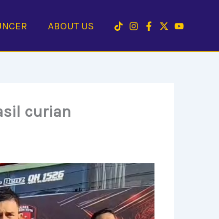
UNCER
ABOUT US
sil curian