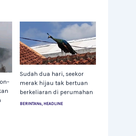
Sudah dua hari, seekor
bon–
merak hijau tak bertuan
kan
berkeliaran di perumahan
n
BERINTANs
,
HEADLINE