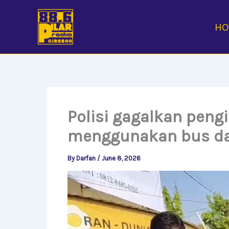
Skip
to
H
content
Polisi gagalkan peng
menggunakan bus da
By
Darfan
/
June 8, 2026