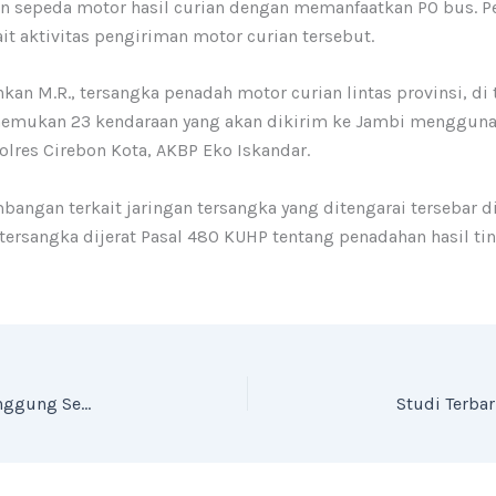
an sepeda motor hasil curian dengan memanfaatkan PO bus
it aktivitas pengiriman motor curian tersebut.
kan M.R., tersangka penadah motor curian lintas provinsi, d
nemukan 23 kendaraan yang akan dikirim ke Jambi menggunak
olres Cirebon Kota, AKBP Eko Iskandar.
angan terkait jaringan tersangka yang ditengarai tersebar di
rsangka dijerat Pasal 480 KUHP tentang penadahan hasil ti
PSGJ Kembali, Cirebon Kembali Bermimpi di Panggung Sepak Bola Nasional