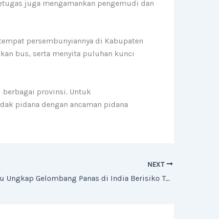
. Petugas juga mengamankan pengemudi dan
i tempat persembunyiannya di Kabupaten
an bus, serta menyita puluhan kunci
 berbagai provinsi. Untuk
ndak pidana dengan ancaman pidana
NEXT
Studi Terbaru Ungkap Gelombang Panas di India Berisiko Tewaskan 3.400 Orang per Hari