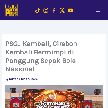
Skip
to
content
PSGJ Kembali, Cirebon
Kembali Bermimpi di
Panggung Sepak Bola
Nasional
By
Darfan
/
June 7, 2026