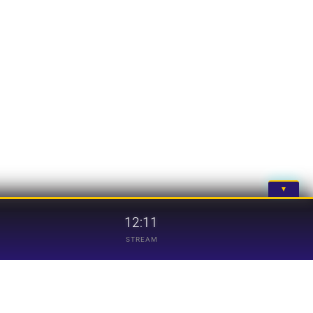
▼
12:11
STREAM