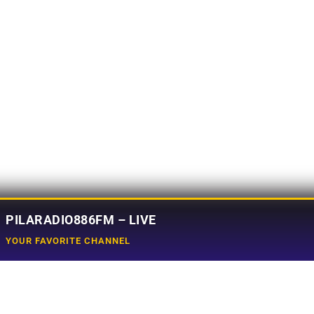
PILARADIO886FM – LIVE
YOUR FAVORITE CHANNEL
Social Media
e
Tiktok