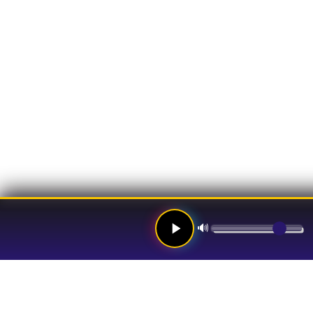
🔊
Links
Hom