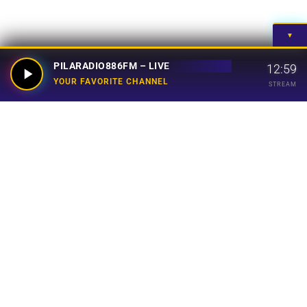
▼
PILARADIO886FM – LIVE
12:59
YOUR FAVORITE CHANNEL
STREAM
Your Favorite Channel
Links
Home