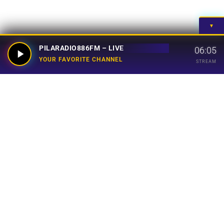
▼
PILARADIO886FM – LIVE
06:05
YOUR FAVORITE CHANNEL
STREAM
Your Favorite Channel
Links
Home