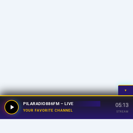
▼
PILARADIO886FM – LIVE
05:13
YOUR FAVORITE CHANNEL
STREAM