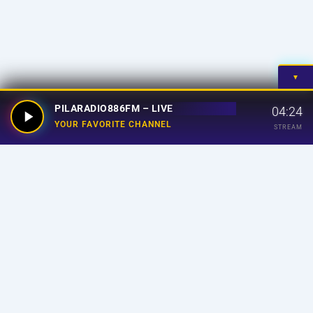
▼
PILARADIO886FM – LIVE
04:24
YOUR FAVORITE CHANNEL
STREAM
Your Favorite Channel