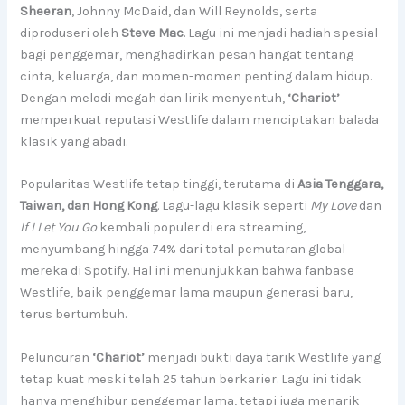
Sheeran
, Johnny McDaid, dan Will Reynolds, serta
diproduseri oleh
Steve Mac
. Lagu ini menjadi hadiah spesial
bagi penggemar, menghadirkan pesan hangat tentang
cinta, keluarga, dan momen-momen penting dalam hidup.
Dengan melodi megah dan lirik menyentuh,
‘Chariot’
memperkuat reputasi Westlife dalam menciptakan balada
klasik yang abadi.
Popularitas Westlife tetap tinggi, terutama di
Asia Tenggara,
Taiwan, dan Hong Kong
. Lagu-lagu klasik seperti
My Love
dan
If I Let You Go
kembali populer di era streaming,
menyumbang hingga 74% dari total pemutaran global
mereka di Spotify. Hal ini menunjukkan bahwa fanbase
Westlife, baik penggemar lama maupun generasi baru,
terus bertumbuh.
Peluncuran
‘Chariot’
menjadi bukti daya tarik Westlife yang
tetap kuat meski telah 25 tahun berkarier. Lagu ini tidak
hanya menghibur penggemar lama, tetapi juga menarik