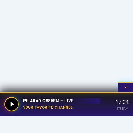
▼
PILARADIO886FM – LIVE
17:34
YOUR FAVORITE CHANNEL
STREAM