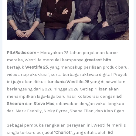
PILARadio.com
– Merayakan 25 tahun perjalanan karier
mereka, Westlife memulai kampanye
greatest hits
bertajuk
Westlife 25
, yang mencakup perilisan produk baru,
video arsip eksklusif, serta berbagai aktivasi digital. Proyek
ini juga akan diikuti
tur dunia Westlife 25
yang dijadwalkan
berlangsung dari 2026 hingga 2028. Setiap rilisan akan
menampilkan lagu-lagu baru hasil kolaborasi dengan
Ed
Sheeran
dan
Steve Mac
, dibawakan dengan vokal lengkap
dari Mark Feehily, Nicky Byrne, Shane Filan, dan Kian Egan.
Sebagai pembuka rangkaian perayaan ini, Westlife merilis
single terbaru berjudul
‘Chariot’
, yang ditulis oleh
Ed