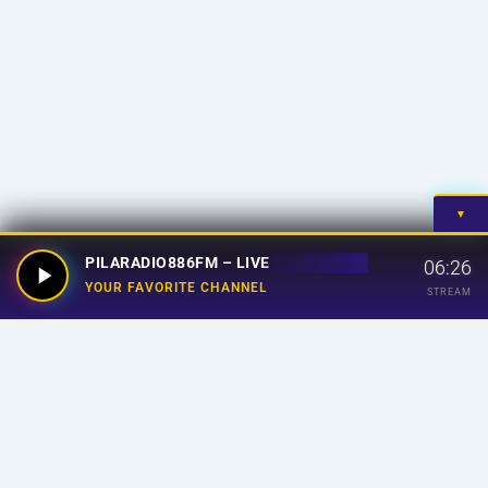
▼
PILARADIO886FM – LIVE
06:26
YOUR FAVORITE CHANNEL
STREAM