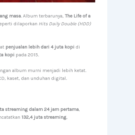
jang masa
. Album terbarunya,
The Life of a
seperti dilaporkan
Hits Daily Double (HDD)
tat
penjualan lebih dari 4 juta kopi
di
ta kopi
pada 2015.
ungan album murni menjadi lebih ketat.
CD, kaset, dan unduhan digital.
uta streaming dalam 24 jam pertama
,
encatatkan
132,4 juta streaming
,