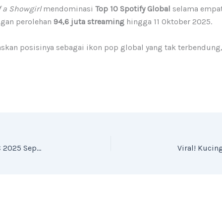
f a Showgirl
mendominasi
Top 10 Spotify Global
selama empat 
ngan perolehan
94,6 juta streaming
hingga 11 Oktober 2025.
kan posisinya sebagai ikon pop global yang tak terbendung, m
Hebat! Pebalap Muda Indonesia Bersinar di ARRC 2025 Sepang