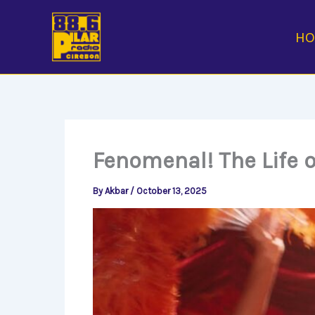
Skip
to
H
content
Fenomenal! The Life o
By
Akbar
/
October 13, 2025