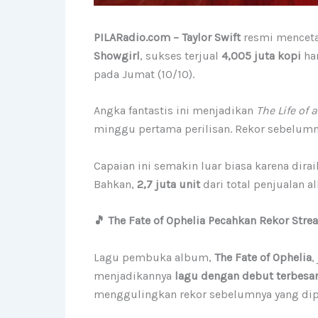
PILARadio.com – Taylor Swift
resmi menceta
Showgirl
, sukses terjual
4,005 juta kopi
ha
pada Jumat (10/10).
Angka fantastis ini menjadikan
The Life of 
minggu pertama perilisan. Rekor sebelum
Capaian ini semakin luar biasa karena dirai
Bahkan,
2,7 juta unit
dari total penjualan a
🎵 The Fate of Ophelia Pecahkan Rekor Stre
Lagu pembuka album,
The Fate of Ophelia
,
menjadikannya
lagu dengan debut terbesar
menggulingkan rekor sebelumnya yang di