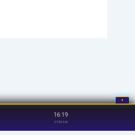
▼
16:19
STREAM