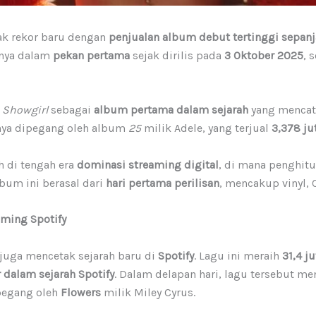
k rekor baru dengan
penjualan album debut tertinggi sepan
nya dalam
pekan pertama
sejak dirilis pada
3 Oktober 2025
, 
a Showgirl
sebagai
album pertama dalam sejarah
yang menca
nya dipegang oleh album
25
milik Adele, yang terjual
3,378 ju
h di tengah era
dominasi streaming digital
, di mana penghit
lbum ini berasal dari
hari pertama perilisan
, mencakup vinyl, 
aming Spotify
 juga mencetak sejarah baru di
Spotify
. Lagu ini meraih
31,4 j
 dalam sejarah Spotify
. Dalam delapan hari, lagu tersebut m
pegang oleh
Flowers
milik Miley Cyrus.