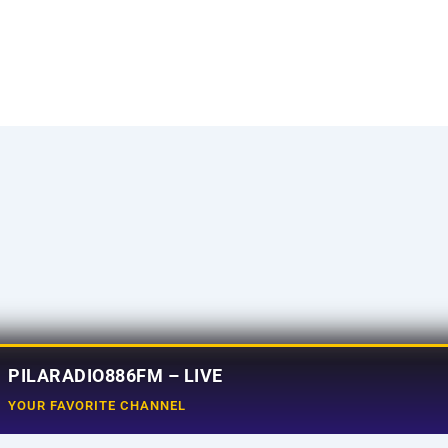
PILARADIO886FM – LIVE
YOUR FAVORITE CHANNEL