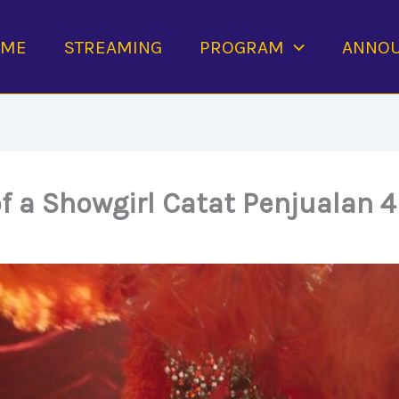
OME
STREAMING
PROGRAM
ANNO
f a Showgirl Catat Penjualan 