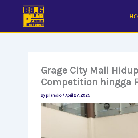
Skip
to
H
content
Grage City Mall Hidup
Competition hingga F
By
pilaradio
/
April 27, 2025