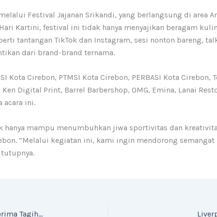
elalui Festival Jajanan Srikandi, yang berlangsung di area A
i Kartini, festival ini tidak hanya menyajikan beragam kulin
erti tantangan TikTok dan Instagram, sesi nonton bareng, tal
ntikan dari brand-brand ternama.
BSI Kota Cirebon, PTMSI Kota Cirebon, PERBASI Kota Cirebon, 
, Ken Digital Print, Barrel Barbershop, OMG, Emina, Lanai Res
acara ini.
ak hanya mampu menumbuhkan jiwa sportivitas dan kreativitas
n. “Melalui kegiatan ini, kami ingin mendorong semangat le
tutupnya.
Heboh! Pedagang Gorengan di Jombang Kaget Terima Tagihan Listrik Rp12,7 Juta
Liver