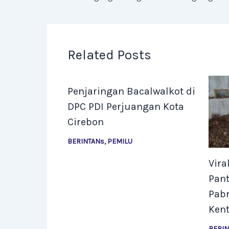
Related Posts
Penjaringan Bacalwalkot di
DPC PDI Perjuangan Kota
Cirebon
BERINTANs
,
PEMILU
Vira
Pant
Pab
Ken
BERI