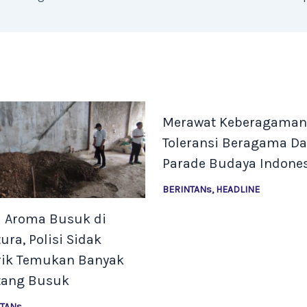
Merawat Keberagaman
Toleransi Beragama D
Parade Budaya Indone
BERINTANs
,
HEADLINE
l Aroma Busuk di
ura, Polisi Sidak
rik Temukan Banyak
tang Busuk
NTANs