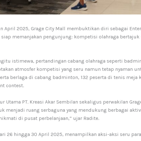
n April 2025, Grage City Mall membuktikan diri sebagai Ent
 siap memanjakan pengunjung: kompetisi olahraga bertajuk G
itu istimewa, pertandingan cabang olahraga seperti badmint
iptakan atmosfer kompetisi yang seru namun tetap nyaman un
serta berlaga di cabang badminton, 132 peserta di tenis meja 
nt contest.
ur Utama PT. Kreasi Akar Sembilan sekaligus perwakilan Grag
ntuk menjadi ruang serbaguna yang mendukung berbagai aktiv
kmati di pusat perbelanjaan,” ujar Radite.
ri 26 hingga 30 April 2025, menampilkan aksi-aksi seru para a