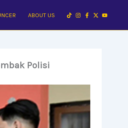
UNCER
ABOUT US
embak Polisi