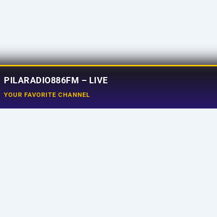
PILARADIO886FM – LIVE
YOUR FAVORITE CHANNEL
Social Media
e
Tiktok
aming
Instagram
ram
Facebook
uncer
X
t Us
Youtube