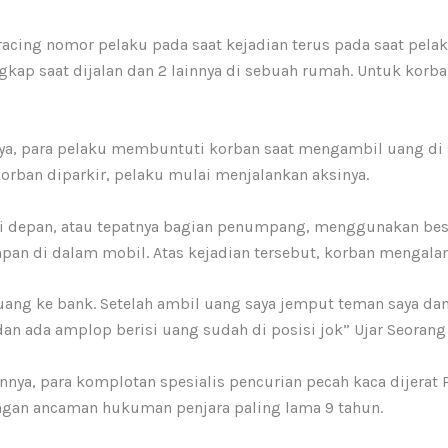
acing nomor pelaku pada saat kejadian terus pada saat pela
gkap saat dijalan dan 2 lainnya di sebuah rumah. Untuk korban
ya, para pelaku membuntuti korban saat mengambil uang di 
korban diparkir, pelaku mulai menjalankan aksinya.
i depan, atau tepatnya bagian penumpang, menggunakan besi
an di dalam mobil. Atas kejadian tersebut, korban mengalami
 uang ke bank. Setelah ambil uang saya jemput teman saya da
dan ada amplop berisi uang sudah di posisi jok” Ujar Seoran
, para komplotan spesialis pencurian pecah kaca dijerat Pa
ngan ancaman hukuman penjara paling lama 9 tahun.