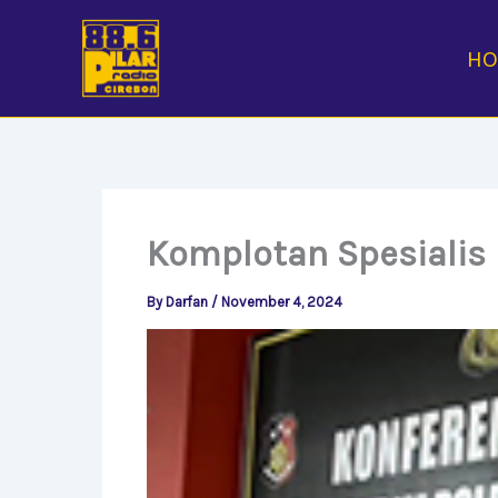
Skip
to
H
content
Komplotan Spesialis 
By
Darfan
/
November 4, 2024