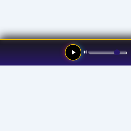
🔊
Links
Hom
Stre
Prog
Anno
Abou
Your Favorite Channel