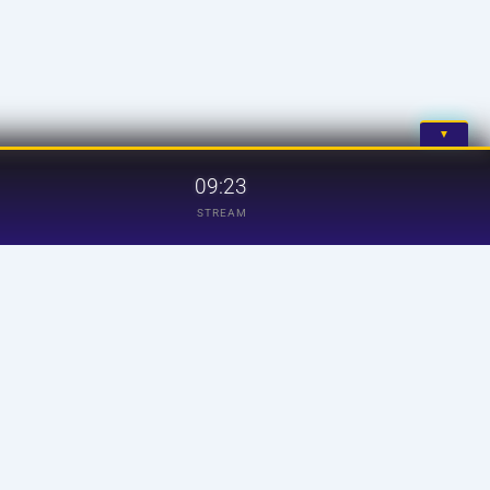
▼
09:23
STREAM