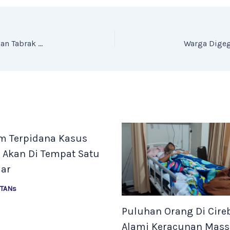
Kacau! Truk Kontainer di Tangerang Lawan Arah dan Tabrak Lari
m Terpidana Kasus
 Akan Di Tempat Satu
ar
NTANs
Puluhan Orang Di Cire
Alami Keracunan Mass