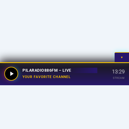
▼
PILARADIO886FM – LIVE
13:29
YOUR FAVORITE CHANNEL
STREAM