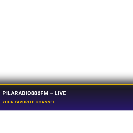
PILARADIO886FM – LIVE
YOUR FAVORITE CHANNEL
Social Media
e
Tiktok