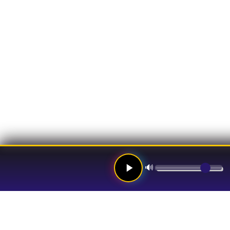
🔊
Links
Hom