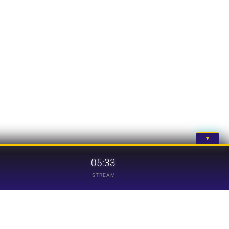
▼
05:33
STREAM