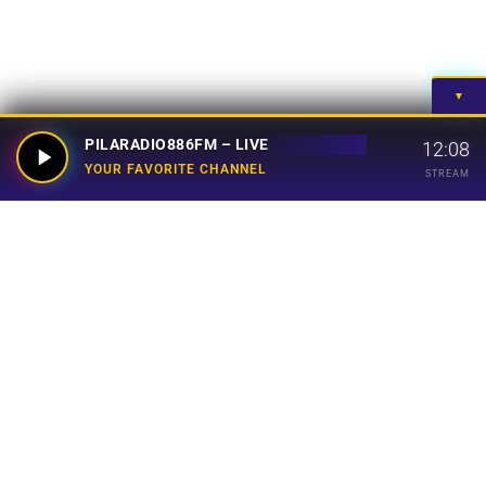
▼
PILARADIO886FM – LIVE
12:08
YOUR FAVORITE CHANNEL
STREAM
Your Favorite Channel
Links