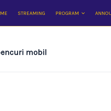
OME
STREAMING
PROGRAM
ANNO
pencuri mobil