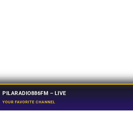
PILARADIO886FM – LIVE
YOUR FAVORITE CHANNEL
Social Media
e
Tiktok