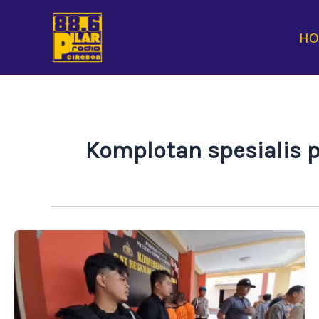
Skip
to
H
content
Komplotan spesialis 