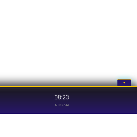
▼
08:23
STREAM