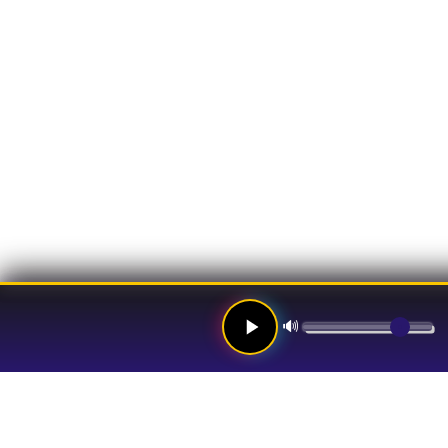
🔊
Links
Hom