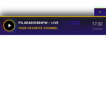
▼
PILARADIO886FM – LIVE
17:32
YOUR FAVORITE CHANNEL
STREAM
Your Favorite Channel
Links
Home