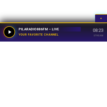
▼
PILARADIO886FM – LIVE
08:23
YOUR FAVORITE CHANNEL
STREAM
Your Favorite Channel
Links