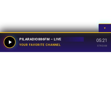
▼
PILARADIO886FM – LIVE
05:21
YOUR FAVORITE CHANNEL
STREAM
Your Favorite Channel