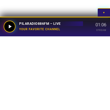
▼
PILARADIO886FM – LIVE
01:06
YOUR FAVORITE CHANNEL
STREAM
Your Favorite Channel
Links
Home