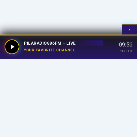
▼
PILARADIO886FM – LIVE
09:56
YOUR FAVORITE CHANNEL
STREAM
Your Favorite Channel