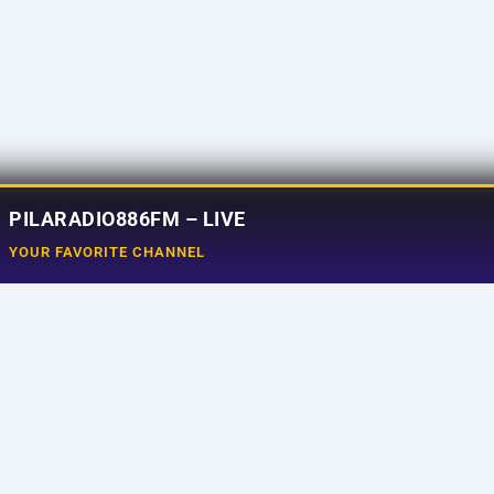
PILARADIO886FM – LIVE
YOUR FAVORITE CHANNEL
Social Media
e
Tiktok
aming
Instagram
ram
Facebook
uncer
X
t Us
Youtube