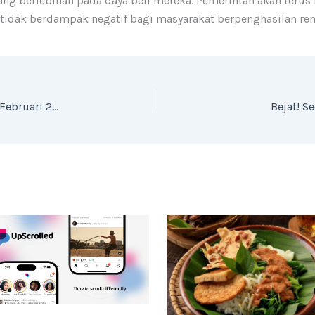
yang berlebihan pada daya beli mereka. Pemerintah akan ter
i tidak berdampak negatif bagi masyarakat berpenghasilan r
Linkin Park Akan Gelar Konser di Jakarta pada 16 Februari 2025
Bejat! S