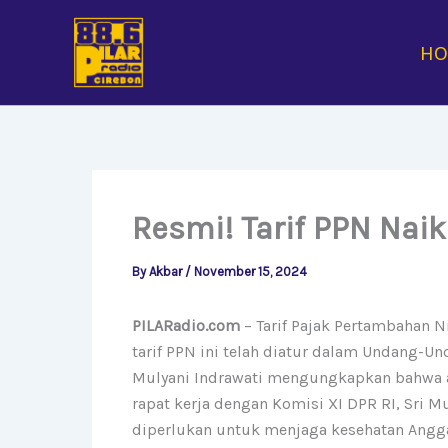
Skip
to
H
content
Resmi! Tarif PPN Naik
By
Akbar
/
November 15, 2024
PILARadio.com
– Tarif Pajak Pertambahan Ni
tarif PPN ini telah diatur dalam Undang-U
Mulyani Indrawati mengungkapkan bahwa a
rapat kerja dengan Komisi XI DPR RI, Sri 
diperlukan untuk menjaga kesehatan Angga