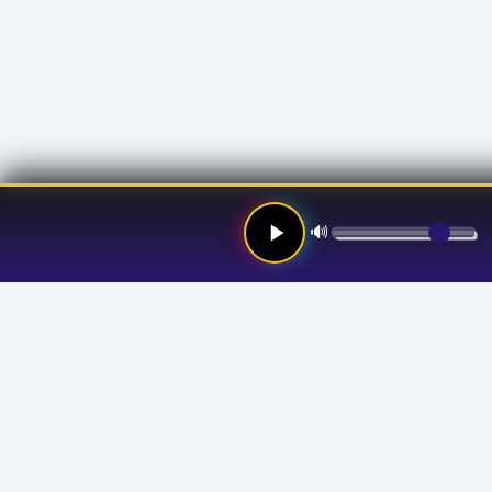
🔊
Links
Hom
Stre
Prog
Anno
Abou