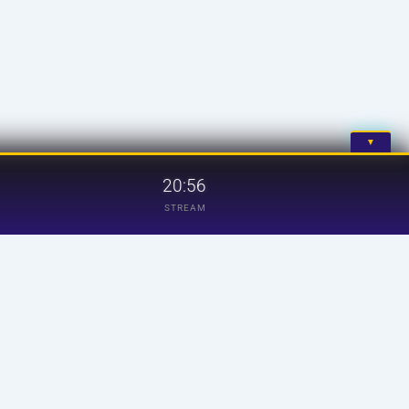
▼
20:56
STREAM