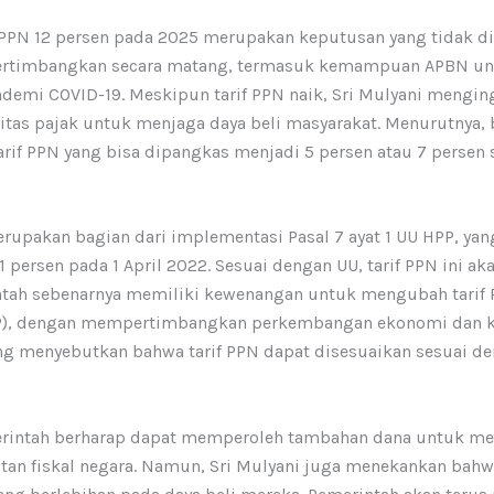
 PPN 12 persen pada 2025 merupakan keputusan yang tidak d
pertimbangkan secara matang, termasuk kemampuan APBN unt
andemi COVID-19. Meskipun tarif PPN naik, Sri Mulyani mengi
itas pajak untuk menjaga daya beli masyarakat. Menurutnya
i tarif PPN yang bisa dipangkas menjadi 5 persen atau 7 perse
merupakan bagian dari implementasi Pasal 7 ayat 1 UU HPP, y
1 persen pada 1 April 2022. Sesuai dengan UU, tarif PPN ini a
intah sebenarnya memiliki kewenangan untuk mengubah tarif 
(PP), dengan mempertimbangkan perkembangan ekonomi dan 
yang menyebutkan bahwa tarif PPN dapat disesuaikan sesuai 
emerintah berharap dapat memperoleh tambahan dana untuk 
tan fiskal negara. Namun, Sri Mulyani juga menekankan bahw