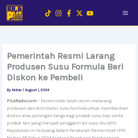
Skip
to
content
Pemerintah Resmi Larang
Produsen Susu Formula Beri
Diskon ke Pembeli
By
Akbar
/
August 1, 2024
PILARadio.com
– Pemerintah telah resmi melarang
produsen dan distributor susu formula untuk memberikan
diskon atau potongan harga bagi produk susu bayi serta
produk lain yang menjadi pengganti air susu ibu (ASI).
Keputusan ini tertuang dalam Peraturan Pemerintah (PP)
Nomor 28 Tahun 2024 tentang Peraturan Pelaksanaan