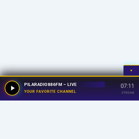
▼
PILARADIO886FM – LIVE
07:11
YOUR FAVORITE CHANNEL
STREAM