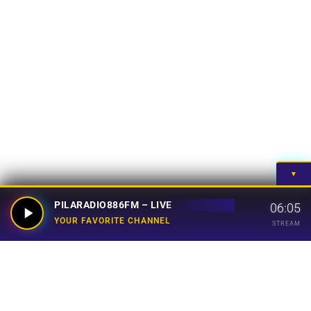
▼
PILARADIO886FM – LIVE
06:05
YOUR FAVORITE CHANNEL
STREAM