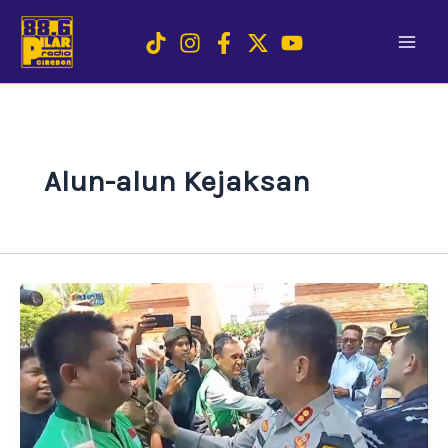
Skip
to
content
Alun-alun Kejaksan