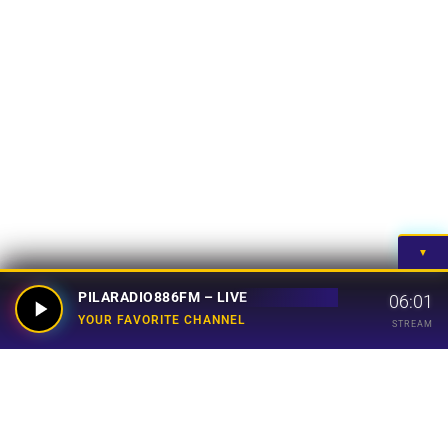
▼
PILARADIO886FM – LIVE
06:01
YOUR FAVORITE CHANNEL
STREAM