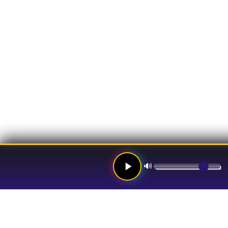
🔊
Links
Hom