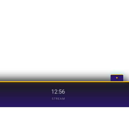
▼
12:56
STREAM