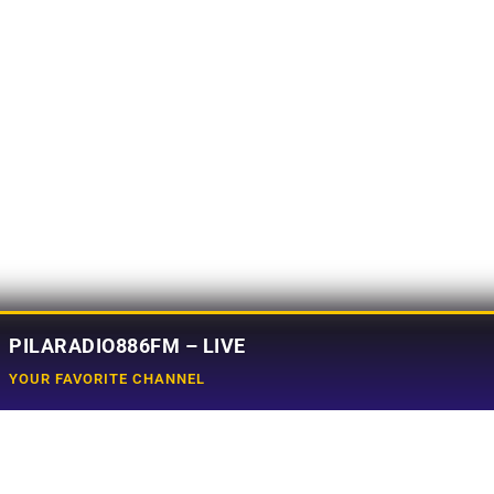
PILARADIO886FM – LIVE
YOUR FAVORITE CHANNEL
Social Media
e
Tiktok