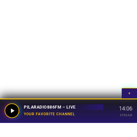
▼
PILARADIO886FM – LIVE
14:06
YOUR FAVORITE CHANNEL
STREAM